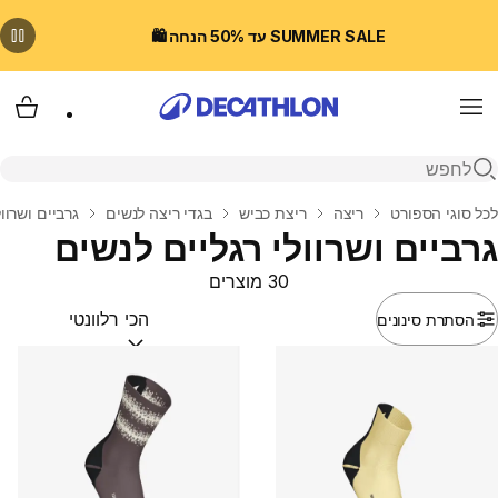
SUMMER SALE עד 50% הנחה 🛍️
Menu
עגלת
פתיחת חיפוש
בית
לכל סוגי הספורט
ריצה
ריצת כביש
בגדי ריצה לנשים
גרביים ושרוול
גרביים ושרוולי רגליים לנשים
30 מוצרים
הסתרת סינונים
מיין לפי:
(optional)