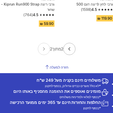
גרבי לחץ לריצה דגם 500
גרבי ריצה Kiprun Run900 Strap -
4.5
(1598)
שחור
4.5 out of 5 stars from 1598 reviews
(764)
4.5
4.5 out of 5 stars from 764 reviews
2
מתוך
2
חזרה למעלה
משלוחים חינם בקניה מעל 249 ש"ח
*לא כולל מוצרים כבדים וגדולים, בכפוף לתקנון
מזמינים ואוספים את ההזמנה מהסניף באותו היום
*בכפוף למלאי ולמדיניות משלוחים
החלפות והחזרות חינם עד 365 ימים ממועד הרכישה
*בכפוף לתקנון