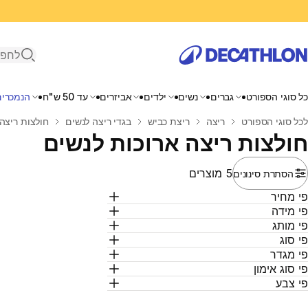
פתיחת ח
כל סוגי הספורט
גברים
נשים
ילדים
אביזרים
עד 50 ש"ח
הנמכרים
בית
לכל סוגי הספורט
ריצה
ריצת כביש
בגדי ריצה לנשים
חולצות ריצה 
חולצות ריצה ארוכות לנשים
5 מוצרים
הסתרת סינונים
י מחיר
י מידה
י מותג
י סוג
י מגדר
י סוג אימון
י צבע