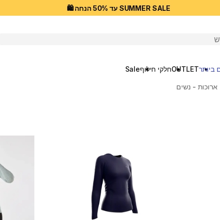
SUMMER SALE עד 50% הנחה 🛍️
יפוש
 ביותר
OUTLET
חלקי חילוף
Sale
ארוכות - נשים