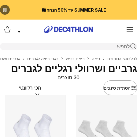
SUMMER SALE עד 50% הנחה 🛍️
Menu
עגלת
פתיחת חיפוש
בית
לכל סוגי הספורט
ריצה
ריצת כביש
בגדי ריצה לגברים
גרביים ושרוו
גרביים ושרוולי רגליים לגברים
30 מוצרים
הסתרת סינונים
מיין לפי:
(optional)