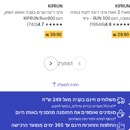
KIPRUN
KIPRUN
מארז 2 זוגות גרבי ריצה דקות בגזרה
גרבי ריצה עבים בגובה אמצע השוק,
נמוכה, דגם RUN 500 - ורוד
דגם KIPRUN Run900
(742)
4.7
(10646)
4.6
4.7 out of 5 stars from 742 reviews
4.6 out of 5 stars from 10646 reviews
1
מתוך
2
חזרה למעלה
משלוחים חינם בקניה מעל 249 ש"ח
*לא כולל מוצרים כבדים וגדולים, בכפוף לתקנון
מזמינים ואוספים את ההזמנה מהסניף באותו היום
*בכפוף למלאי ולמדיניות משלוחים
החלפות והחזרות חינם עד 365 ימים ממועד הרכישה