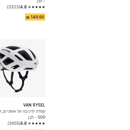
- לבן
(3323)
4.8
4.8 out of 5 stars from 3323 reviews
VAN RYSEL
500 - לבן
(3655)
4.8
4.8 out of 5 stars from 3655 reviews