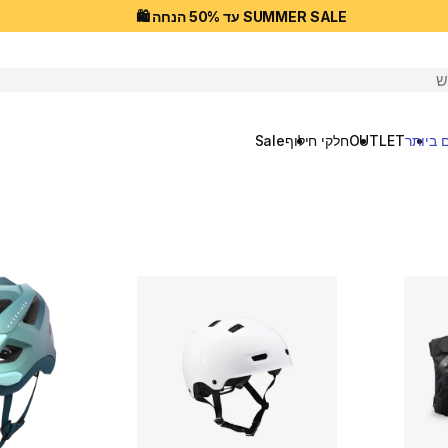
SUMMER SALE עד 50% הנחה 🛍️
יפוש
 ביותר
OUTLET
חלקי חילוף
Sale