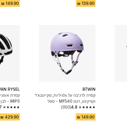
VAN RYSEL
BTWIN
קסדה לרכיבה על גלגיליות, סקייטבורד
וקורקינט, דגם MF540 - סגול
MIPS - לבן
7
(950)
4.8
4.7 out of 5 stars from 1906 reviews
4.8 out of 5 stars from 950 reviews