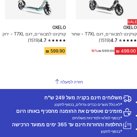
SALE
OXELO
OXELO
קורקינט למבוגרים, דגם T7XL - שחור
קורקינט למבוגרים, דגם T7XL - ירוק
(1519)
4.7
(1519)
4.7
4.7 out of 5 stars from 1519 reviews
4.7 out of 5 stars from 1519 reviews
מחיר לפני הנחה
16%
חזרה למעלה
משלוחים חינם בקניה מעל 249 ש"ח
*לא כולל מוצרים כבדים וגדולים, בכפוף לתקנון
מזמינים ואוספים את ההזמנה מהסניף באותו היום
*בכפוף למלאי ולמדיניות משלוחים
החלפות והחזרות חינם עד 365 ימים ממועד הרכישה
*בכפוף לתקנון