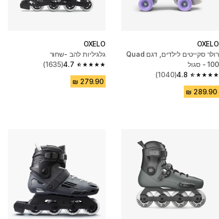
OXELO
OXELO
רולר סקייטים לילדים, דגם Quad
גלגיליות להב -שחור
100 - סגול
4.7
(1635)
4.7 out of 5 stars from 1635 reviews
(1040)
4.8
4.8 out of 5 stars from 1040 reviews