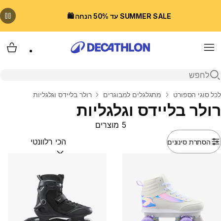
SUMMER SALE עד 50% הנחה 🛍️
Menu
עגלת
פתיחת חיפוש
בית
לכל סוגי הספורט
מתגלגלים למבוגרים
רולר בליידס וגלגליות
רולר בליידס וגלגליות
5 מוצרים
הסתרת סינונים
מיין לפי:
(optional)