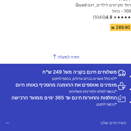
רולר סקייטים לילדים, דגם Quad
100 - כחול
(1040)
4.8
4.8 out of 5 stars from 1040 reviews
חזרה למעלה
משלוחים חינם בקניה מעל 249 ש"ח
*לא כולל מוצרים כבדים וגדולים, בכפוף לתקנון
מזמינים ואוספים את ההזמנה מהסניף באותו היום
*בכפוף למלאי ולמדיניות משלוחים
החלפות והחזרות חינם עד 365 ימים ממועד הרכישה
*בכפוף לתקנון
השירותים שלנו