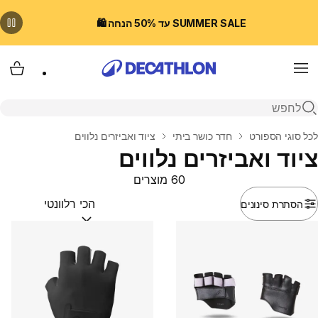
SUMMER SALE עד 50% הנחה 🛍️
Menu
עגלת
פתיחת חיפוש
בית
לכל סוגי הספורט
חדר כושר ביתי
ציוד ואביזרים נלווים
ציוד ואביזרים נלווים
60 מוצרים
הסתרת סינונים
מיין לפי:
(optional)