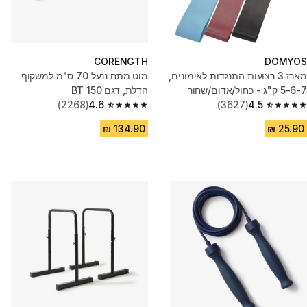
CORENGTH
DOMYOS
מארז 3 רצועות התנגדות לאימונים,
מוט מתח ננעל 70 ס"מ למשקוף
5-6-7 ק"ג - כחול/אדום/שחור
הדלת, דגם BT 150
(2268)
4.6
(3627)
4.5
4.6 out of 5 stars from 2268 reviews
4.5 out of 5 stars from 3627 reviews