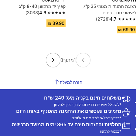
רצועת התנגדות מגומי 35 ק"ג
קפיץ יד מתכוונן 8-40 ק"ג
לאימוני כוח - כתום
4.6
(3038)
4.6 out of 5 stars from 3038 reviews
(2728)
4.7
4.7 out of 5 stars from 2728 reviews
1
מתוך
3
חזרה למעלה
משלוחים חינם בקניה מעל 249 ש"ח
*לא כולל מוצרים כבדים וגדולים, בכפוף לתקנון
מזמינים ואוספים את ההזמנה מהסניף באותו היום
*בכפוף למלאי ולמדיניות משלוחים
החלפות והחזרות חינם עד 365 ימים ממועד הרכישה
*בכפוף לתקנון