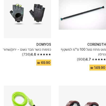
DOMYOS
CORENGTH
מוט מתח ננעל 100 ס"מ למשקוף
כפפות כושר מבד נושם - ירוק/שחור
הדלת
4.6
(736)
4.6 out of 5 stars from 736 reviews
(908)
4.7
4.7 out of 5 stars from 908 reviews