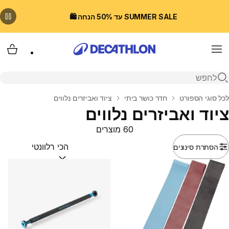
SUMMER SALE עד 50% הנחה 🛍️
Menu
עגלת
פתיחת חיפוש
בית
לכל סוגי הספורט
חדר כושר ביתי
ציוד ואביזרים נלווים
ציוד ואביזרים נלווים
60 מוצרים
הסתרת סינונים
מיין לפי:
(optional)