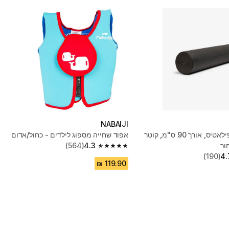
NABAIJI
גליל ספוג לפילאטיס, אורך 90 ס"מ, קוטר
אפוד שחייה מספוג לילדים - כחול/אדום
(564)
4.3
4.3 out of 5 stars from 564 reviews
(190)
4.