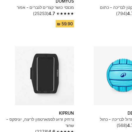
DOMYOS
קטן לבריכה - כתום
מכנסי כושר קצרים לגברים - אפור
(25253)
4.7
(794)
4.
4.7 out of 5 stars from 25253 reviews
KIPRUN
D
דול לבריכה - כחול
נרתיק זרוע לסמארטפון לריצה, יוניסקס -
4.
(568)
שחור
(2278)
4.6