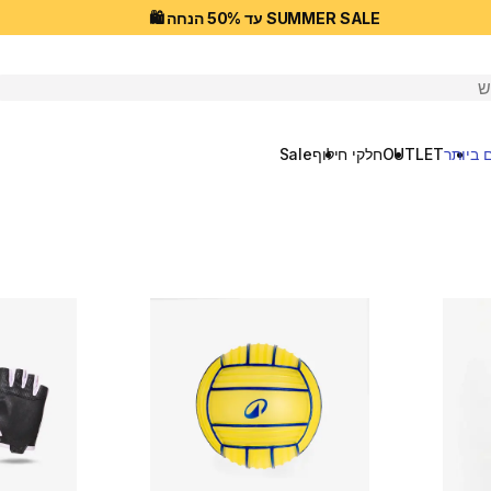
SUMMER SALE עד 50% הנחה 🛍️
יפוש
 ביותר
OUTLET
חלקי חילוף
Sale