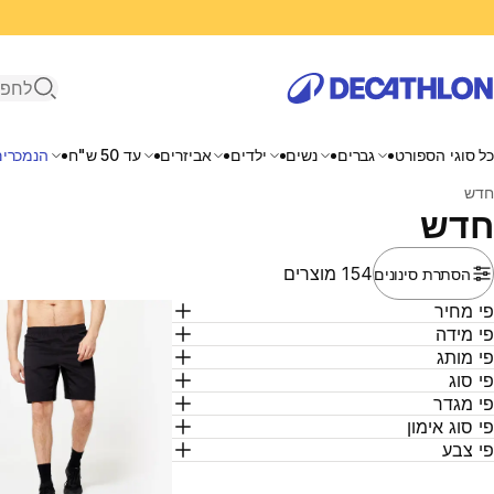
פתיחת ח
כל סוגי הספורט
גברים
נשים
ילדים
אביזרים
עד 50 ש"ח
הנמכרים
בית
חדש
חדש
154 מוצרים
הסתרת סינונים
י מחיר
י מידה
י מותג
י סוג
י מגדר
י סוג אימון
י צבע