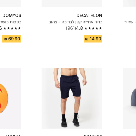
DOMYOS
DECATHLON
 שחור
כדור אחיזה קטן לבריכה - צהוב
כפפות כושר 
6
(961)
4.8
4.6 out of 5 stars from 736 reviews
4.8 out of 5 stars from 961 reviews