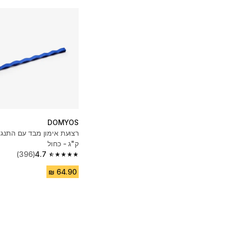
DOMYOS
ק"ג - כחול
(396)
4.7
4.7 out of 5 stars from 396 reviews