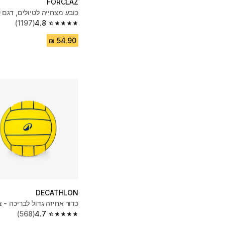
FORCLAZ
כובע מצחייה לטיולים, דגם MT500 - כחול
(1197)
4.8
4.8 out of 5 stars from 1197 reviews
DECATHLON
כדור אחיזה גדול לבריכה - צ
(568)
4.7
4.7 out of 5 stars from 568 reviews