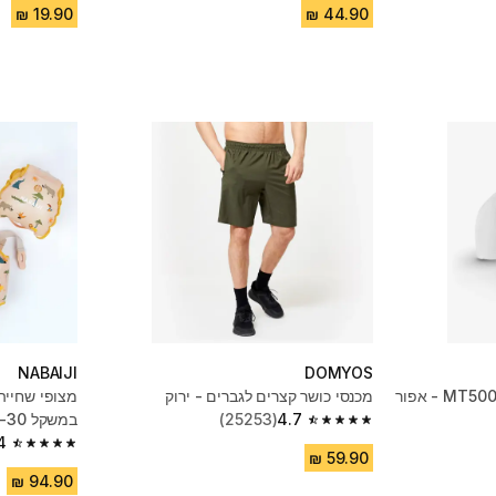
NABAIJI
DOMYOS
מכנסי כושר קצרים לגברים - ירוק
מצופי שחייה
4.7
(25253)
במשקל 15-30 ק"ג, דגם Tiswim - לבן
4.7 out of 5 stars from 25253 reviews
4
4.4 out of 5 stars from 435 reviews