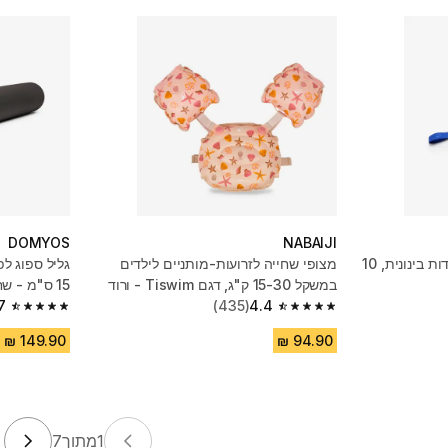
DOMYOS
NABAIJI
רצועת אימון מבד עם התנגדות בינונית, 10
מצופי שחייה לזרועות-מותניים לילדים
במשקל 15-30 ק"ג, דגם Tiswim - ורוד
15 ס"מ - שחור
7
(435)
4.4
4.7 out of 5 stars from 190 reviews
4.4 out of 5 stars from 435 reviews
1
מתוך
7