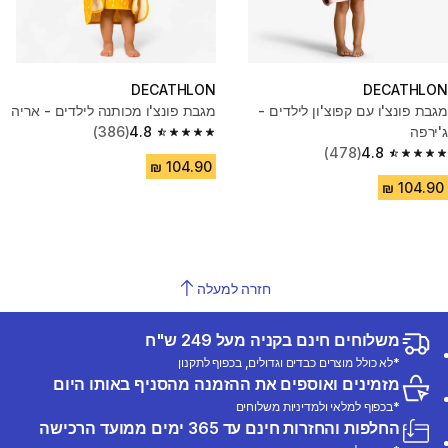
DECATHLON
DECATHLON
מגבת פונצ'ו עם קפוצ'ון לילדים -
מגבת פונצ'ו מכותנה לילדים - אריה
ג'ירפה
4.8
(386)
4.8 out of 5 stars from 386 reviews
(478)
4.8
4.8 out of 5 stars from 478 reviews
חזרה למעלה
משלוחים חינם בקניה מעל 249 ש"ח
*לא כולל מוצרים כבדים וגדולים, בכפוף לתקנון
מזמינים ואוספים את ההזמנה מהסניף באותו היום
*בכפוף למלאי ולמדיניות משלוחים
החלפות והחזרות חינם עד 365 ימים ממועד הרכישה