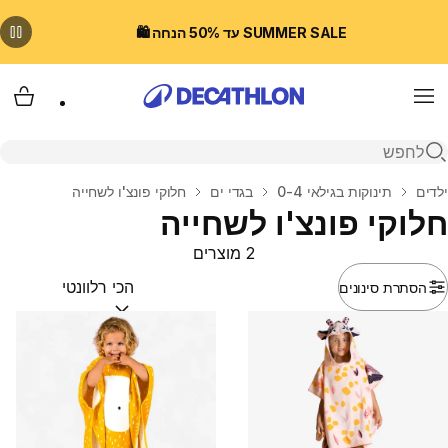
SUMMER SALE עד 50% הנחה 🛍️
Menu
עגלת
פתיחת חיפוש
בית
ילדים
תינוקות בגילאי 0-4
בגדי ים
חלוקי פונצ'ו לשחייה
חלוקי פונצ'ו לשחייה
2 מוצרים
הסתרת סינונים
מיין לפי:
(optional)