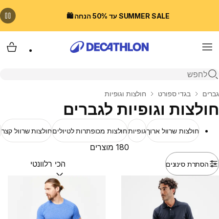
SUMMER SALE עד 50% הנחה 🛍️
Menu
עגלת
פתיחת חיפוש
בית
גברים
בגדי ספורט
חולצות וגופיות
חולצות וגופיות לגברים
חולצות שרוול ארוך
גופיות
חולצות מכופתרות לטיולים
חולצות שרוול קצר
פ
180 מוצרים
הסתרת סינונים
מיין לפי:
(optional)