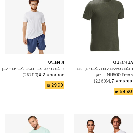
KALENJI
QUECHUA
חולצת טיולים קצרה לגברים, דגם
חולצת ריצה מבד נושם לגברים - לבן
NH500 Fresh - ירוק
4.7
(25799)
4.7 out of 5 stars from 25799 reviews
(2260)
4.7
4.7 out of 5 stars from 2260 reviews