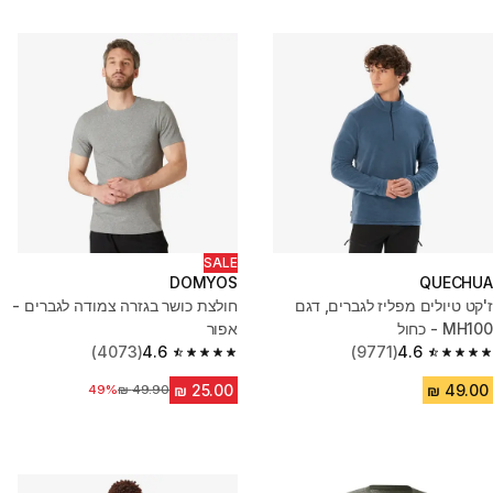
SALE
DOMYOS
QUECHUA
ז'קט טיולים מפליז לגברים, דגם
חולצת כושר בגזרה צמודה לגברים -
MH100 - כחול
אפור
(4073)
4.6
(9771)
4.6
4.6 out of 5 stars from 4073 reviews
4.6 out of 5 stars from 9771 reviews
מחיר לפני הנחה
49%