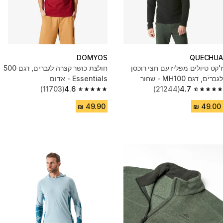
DOMYOS
QUECHUA
ז'קט טיולים מפליז עם חצי רוכסן
חולצת כושר קצרה לגברים, דגם 500
לגברים, דגם MH100 - שחור
Essentials - אדום
(11703)
4.6
(21244)
4.7
4.6 out of 5 stars from 11703 reviews
4.7 out of 5 stars from 21244 reviews