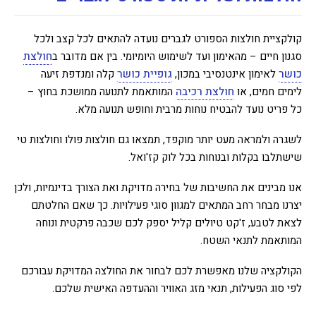
קולקציית חולצות הספורט לגברים נועדה להתאים לכל קצב ולכל
סגנון חיים – מהאימון ועד לשימוש היומיומי. בין אם מדובר ב
חולצת
כושר
לאימון אינטנסיבי במכון,
גופיית כושר
קלה ומנדפת זיעה
לימים חמים, או
חולצת רכיבה
המותאמת לתנועה ממושכת בחוץ –
כל פריט נועד להבטיח נוחות מרבית וחופש תנועה מלא.
לשגרה ולמראה מעט יותר מוקפד, תמצאו גם חולצות פולו וחולצות טי
שישתלבו בקלות ובנוחות בכל לוק קז'ואל.
אנו מבינים את החשיבות של בחירה מדויקת ואת הצורך בדינמיות, ולכן
יצרנו מבחר רחב המתאים למגוון סוגי פעילויות. כך שאם החלטתם
לצאת לטבע, ז'קט טיולים קליל יספק לכם שכבה פרקטית ונוחה
המותאמת לתנאי השטח.
הקולקציה שלנו מאפשרת לכם לבחור את החולצה המדויקת עבורכם
לפי סוג הפעילות, תנאי מזג האוויר וההעדפה האישית שלכם.