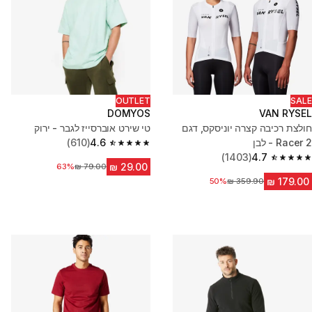
OUTLET
SALE
DOMYOS
VAN RYSEL
חולצת רכיבה קצרה יוניסקס, דגם
טי שירט אוברסייז לגבר - ירוק
Racer 2 - לבן
4.6
(610)
4.6 out of 5 stars from 610 reviews
(1403)
4.7
4.7 out of 5 stars from 1403 reviews
63%
מחיר לפני הנחה
מחיר לפני הנחה
50%