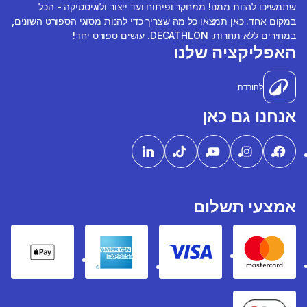
שתמשיכו להנות ממנו! ממחקר ופיתוח ועד ייצור ולוגיסטיקה - הכל
במקום אחד. כאן תמצאו כל מה שצריך כדי להנות מסוגי הספורט השונים,
במחירים ללא תחרות. DECATHLON. עושים ספורט יחד!
האפליקציה שלנו
להורדה
אנחנו גם כאן
אמצעי תשלום
pple Pay
American express
Visa
Mastercard