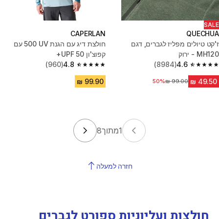
SALE
CAPERLAN
QUECHUA
ז'קט טיולים מפליז לגברים, דגם
חולצת דיג עם הגנת UV ‏500 עם
MH120 - ירוק
קפוצ'ון UPF 50+
(960)
4.8
(8984)
4.6
4.8 out of 5 stars from 960 reviews
4.6 out of 5 stars from 8984 reviews
50%
מחיר לפני הנחה
1
מתוך
8
חזרה למעלה
חולצות ועליוניות ספורט לגברים