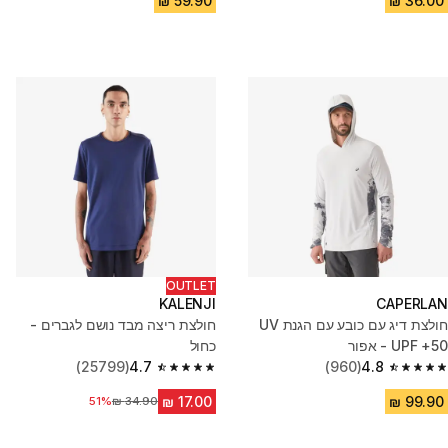
OUTLET
KALENJI
CAPERLAN
חולצת דיג עם כובע עם הגנת UV
חולצת ריצה מבד נושם לגברים -
UPF +50 - אפור
כחול
(25799)
4.7
(960)
4.8
4.7 out of 5 stars from 25799 reviews
4.8 out of 5 stars from 960 reviews
51%
מחיר לפני הנחה