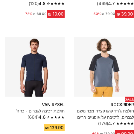
(120)
4.8
(469)
4.7
4.8 out of 5 stars from 120 reviews
4.7 out of 5 stars from 469 reviews
50%
מחיר לפני הנחה
72%
מחיר לפני הנחה
SALE
VAN RYSEL
ROCKRIDER
חולצת ג'רזי קרגו קצרה מבד נושם
חולצת רכיבה לגברים - כחול
לגברים, לרכיבה על אופניים הרים
4.6
(664)
4.6 out of 5 stars from 664 reviews
דגם 500
4.7
(176)
4.7 out of 5 stars from 176 reviews
מחיר לפני הנחה
49%