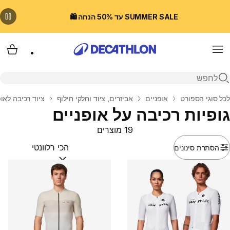
SUMMER SALE עד 50% הנחה 🛍️
Menu
עגלת
פתיחת חיפוש
בית
לכל סוגי הספורט
אופניים
אביזרים, ציוד וחלקי חילוף
ציוד רכיבה לאופ
גופיות רכיבה על אופניים
19 מוצרים
הסתרת סינונים
מיין לפי:
(optional)