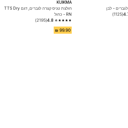
KUIKMA
גברים - לבן
חולצת טניס קצרה לגברים, דגם TTS Dry
4.
(1125)
RN - כחול
(2195)
4.8
4.8 out of 5 stars from 2195 reviews