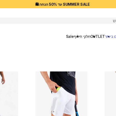
SUMMER SALE עד 50% הנחה 🛍️
יפוש
 ביותר
OUTLET
חלקי חילוף
Sale