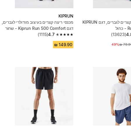
KIPRUN
מכנסי ריצה קצרים לגברים, דגם KIPRUN
מכנסי ריצה קצרים בעיצוב מודולרי לגברים,
ול
דגם Kiprun Run 500 Comfort - שחור
(1115)
4.7
(13623)
4.
4.7 out of 5 stars from 1115 reviews
49%
יר לפני הנחה