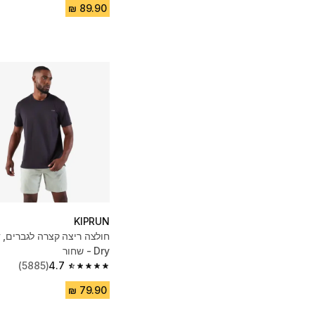
KIPRUN
Dry - שחור
(5885)
4.7
4.7 out of 5 stars from 5885 reviews