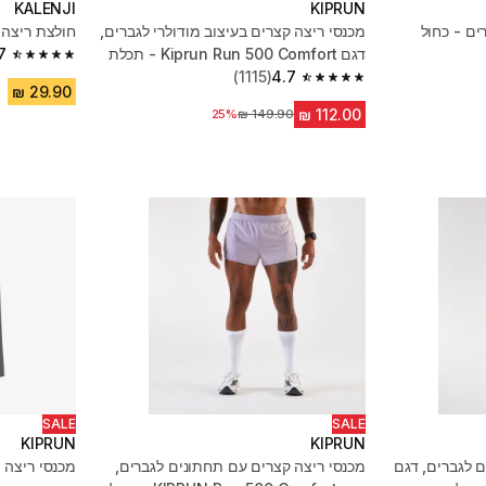
KALENJI
KIPRUN
ים - כחול
מכנסי ריצה קצרים בעיצוב מודולרי לגברים,
חולצת ריצה 
דגם Kiprun Run 500 Comfort - תכלת
7
4.7 out of 5 stars from 25799 reviews
(1115)
4.7
4.7 out of 5 stars from 1115 reviews
מחיר לפני הנחה
25%
SALE
SALE
KIPRUN
KIPRUN
 לגברים, דגם
מכנסי ריצה קצרים עם תחתונים לגברים,