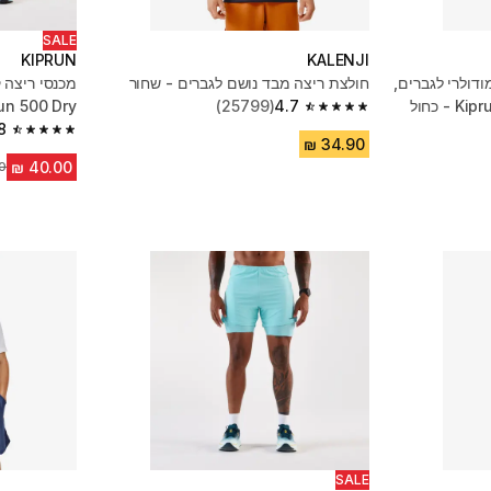
SALE
KIPRUN
KALENJI
ודולרי לגברים,
חולצת ריצה מבד נושם לגברים - שחור
4.7
(25799)
Run 500 Dry - כח
4.7 out of 5 stars from 25799 reviews
8
4.8 out of 5 stars from 13623 reviews
מח
SALE