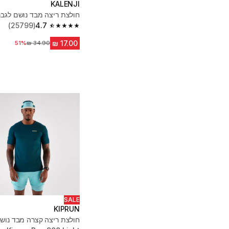
KALENJI
חולצת ריצה מבד נושם לגבר
(25799)
4.7
4.7 out of 5 stars from 25799 reviews
51%
מחיר לפני הנחה
SALE
KIPRUN
חולצת ריצה קצרה מבד נושם