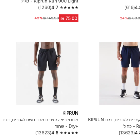
Kiprun Run 900 Light - סגול
(1260)
4.7
(616)
4.
4.7 out of 5 stars from 1260 reviews
24%
יר לפני הנחה
מחיר לפני הנחה
49%
KIPRUN
מכנסי ריצה קצרים לגברים, דגם KIPRUN
מכנסי ריצה קצרים מבד נושם לגברים, דגם
ול
Dry+‎ - שחור
(13623)
4.8
(13623)
4.
4.8 out of 5 stars from 13623 reviews