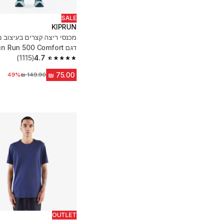
SALE
KIPRUN
מכנסי ריצה קצרים בעיצוב מ
דגם Kiprun Run 500 Comfort - כחול
(1115)
4.7
4.7 out of 5 stars from 1115 reviews
מחיר לפני הנחה
49%
OUTLET