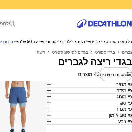
פתיחת ח
כל סוגי הספורט
גברים
נשים
ילדים
אביזרים
עד 50 ש"ח
הנמכרים
בית
גברים
בגדי ספורט
בגדים לפי סוג ספורט
ריצה
בגדי ריצה לגברים
43 מוצרים
הסתרת סינונים
י מחיר
י מידה
י מותג
י סוג
י מגדר
י סוג אימון
י צבע