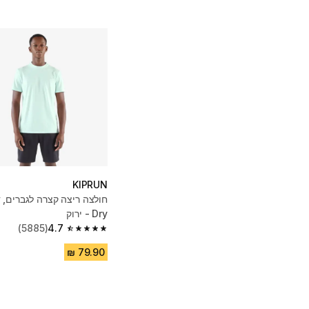
KIPRUN
Dry - ירוק
(5885)
4.7
4.7 out of 5 stars from 5885 reviews