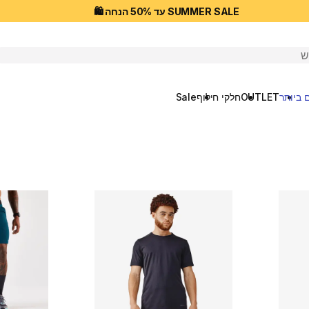
SUMMER SALE עד 50% הנחה 🛍️
יפוש
 ביותר
OUTLET
חלקי חילוף
Sale