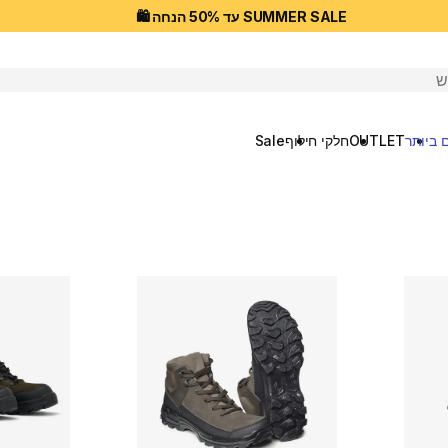
SUMMER SALE עד 50% הנחה 🛍️
יפוש
 ביותר
OUTLET
חלקי חילוף
Sale