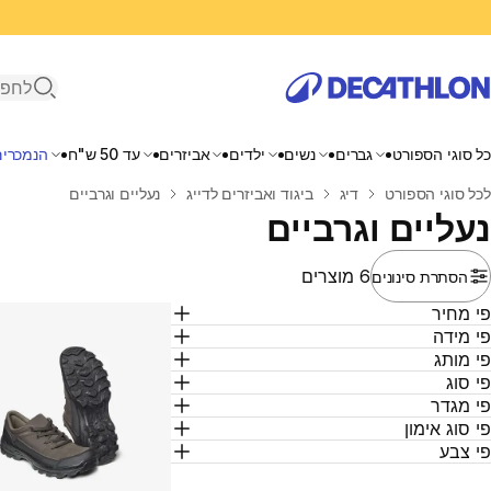
פתיחת ח
כל סוגי הספורט
גברים
נשים
ילדים
אביזרים
עד 50 ש"ח
הנמכרים
בית
לכל סוגי הספורט
דיג
ביגוד ואביזרים לדייג
נעליים וגרביים
נעליים וגרביים
6 מוצרים
הסתרת סינונים
י מחיר
י מידה
י מותג
י סוג
י מגדר
י סוג אימון
י צבע