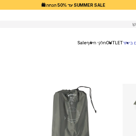
SUMMER SALE עד 50% הנחה 🛍️
יפוש
 ביותר
OUTLET
חלקי חילוף
Sale