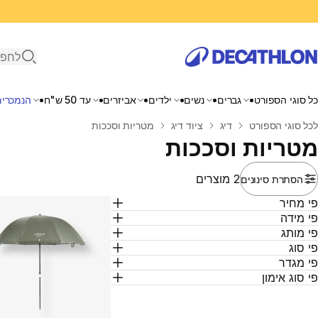
פתיחת ח
כל סוגי הספורט
גברים
נשים
ילדים
אביזרים
עד 50 ש"ח
הנמכרים
בית
לכל סוגי הספורט
דיג
ציוד דיג
מטריות וסככות
מטריות וסככות
2 מוצרים
הסתרת סינונים
י מחיר
י מידה
י מותג
י סוג
י מגדר
י סוג אימון