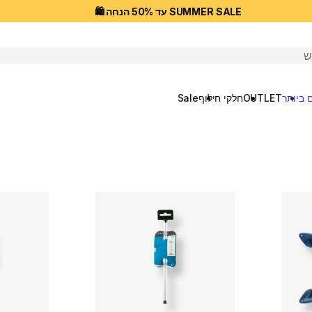
SUMMER SALE עד 50% הנחה 🛍️
יפוש
 ביותר
OUTLET
חלקי חילוף
Sale