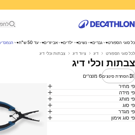
פתיחת ח
כל סוגי הספורט
גברים
נשים
ילדים
אביזרים
עד 50 ש"ח
הנמכרים
בית
לכל סוגי הספורט
דיג
ציוד דיג
צבתות וכלי דיג
צבתות וכלי דיג
6 מוצרים
הסתרת סינונים
י מחיר
י מידה
י מותג
י סוג
י מגדר
י סוג אימון