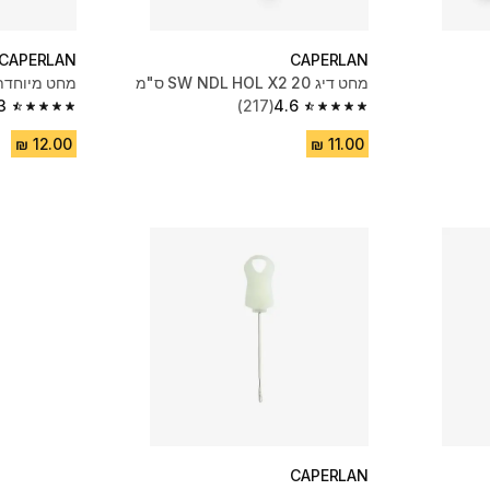
CAPERLAN
CAPERLAN
מחט דיג SW NDL HOL X2 20 ס"מ
מחט מיוחדת ל
3
(217)
4.6
4.3 out of 5 stars from 51 reviews
4.6 out of 5 stars from 217 reviews
CAPERLAN