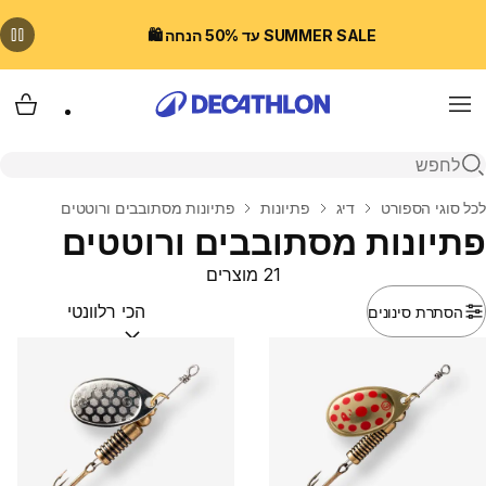
SUMMER SALE עד 50% הנחה 🛍️
Menu
עגלת
פתיחת חיפוש
בית
לכל סוגי הספורט
דיג
פתיונות
פתיונות מסתובבים ורוטטים
פתיונות מסתובבים ורוטטים
21 מוצרים
הסתרת סינונים
מיין לפי:
(optional)