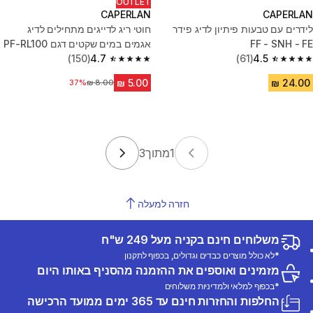
OUTLET
CAPERLAN
CAPERLAN
לידרים עם טבעות פיתיון לדיג פידר
חוטי ריג לדייגים מתחילים לדיג
FF - SNH - FE
אגמים במים שקטים דגם PF-RL100
4.5
(61)
C‏ 1 גרם
4.7
(150)
4.7 out of 5 stars from 150 reviews
4.5 out of 5 stars from 61 reviews
37%
מחיר לפני הנחה
1
מתוך
3
חזרה למעלה
משלוחים חינם בקניה מעל 249 ש"ח
*לא כולל מוצרים כבדים וגדולים, בכפוף לתקנון
מזמינים ואוספים את ההזמנה מהסניף באותו היום
*בכפוף למלאי ולמדיניות משלוחים
החלפות והחזרות חינם עד 365 ימים ממועד הרכישה