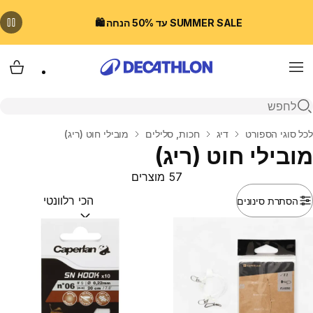
SUMMER SALE עד 50% הנחה 🛍️
Menu
עגלת
פתיחת חיפוש
בית
לכל סוגי הספורט
דיג
חכות, סלילים
מובילי חוט (ריג)
מובילי חוט (ריג)
57 מוצרים
הסתרת סינונים
מיין לפי:
(optional)