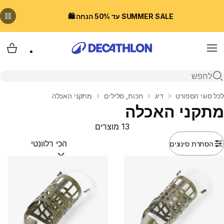
SUMMER SALE עד 50% הנחה 🛍️
Menu
עגלת
פתיחת חיפוש
בית
לכל סוגי הספורט
דיג
חכות, סלילים
מתקני האכלה
מתקני האכלה
13 מוצרים
הסתרת סינונים
מיין לפי:
(optional)