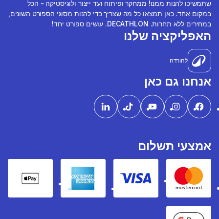
שתמשיכו להנות ממנו! ממחקר ופיתוח ועד ייצור ולוגיסטיקה - הכל
במקום אחד. כאן תמצאו כל מה שצריך כדי להנות מסוגי הספורט השונים,
במחירים ללא תחרות. DECATHLON. עושים ספורט יחד!
האפליקציה שלנו
להורדה
אנחנו גם כאן
אמצעי תשלום
pple Pay
American express
Visa
Mastercard