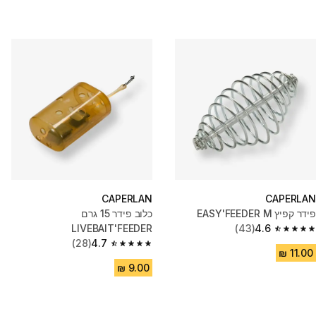
CAPERLAN
CAPERLAN
פידר קפיץ EASY'FEEDER M
כלוב פידר 15 גרם
LIVEBAIT'FEEDER
(43)
4.6
4.6 out of 5 stars from 43 reviews
(28)
4.7
4.7 out of 5 stars from 28 reviews