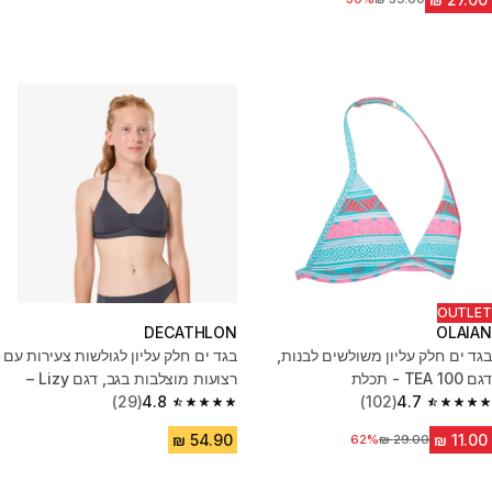
OUTLET
DECATHLON
OLAIAN
בגד ים חלק עליון משולשים לבנות,
בגד ים חלק עליון לגולשות צעירות עם
דגם TEA 100 - תכלת
רצועות מוצלבות בגב, דגם Lizy –
4.7
(102)
שחור
4.8
(29)
4.8 out of 5 stars from 29 reviews
4.7 out of 5 stars from 102 reviews
62%
מחיר לפני הנחה