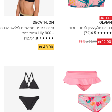
OUTLET
DECATHLON
OLAIAN
בגד ים חלק עליון לבנות - ורוד
חזיית בגד ים משולשים לגלישה לבנות
4.5
(72)
- 900 Lily שחור וזהב
4.5 out of 5 stars from 72 reviews
(127)
4.8
4.8 out of 5 stars from 127 reviews
58%
מחיר לפני הנחה