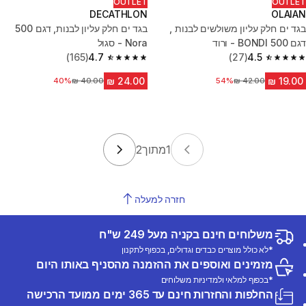
OUTLET
OUTLET
DECATHLON
OLAIAN
בגד ים חלק עליון משולשים לבנות ,
בגד ים חלק עליון לבנות, דגם 500
דגם BONDI 500 - ורוד
Nora - סגול
(165)
4.7
(27)
4.5
4.7 out of 5 stars from 165 reviews
4.5 out of 5 stars from 27 reviews
54%
מחיר לפני הנחה
מחיר לפני הנחה
40%
1
מתוך
2
חזרה למעלה
משלוחים חינם בקניה מעל 249 ש"ח
*לא כולל מוצרים כבדים וגדולים, בכפוף לתקנון
מזמינים ואוספים את ההזמנה מהסניף באותו היום
*בכפוף למלאי ולמדיניות משלוחים
החלפות והחזרות חינם עד 365 ימים ממועד הרכישה