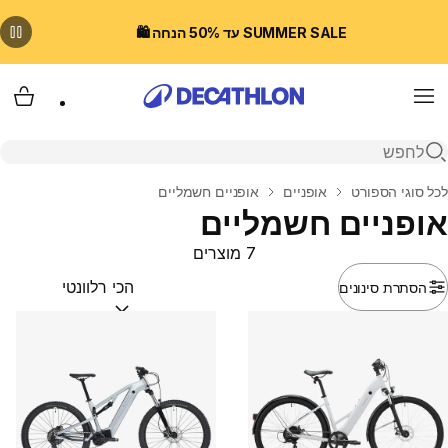
SUMMER SALE עד 50% הנחה 🛍️
Menu
עגלת
פתיחת חיפוש
בית
לכל סוגי הספורט
אופניים
אופניים חשמליים
אופניים חשמליים
7 מוצרים
הסתרת סינונים
מיין לפי:
(optional)