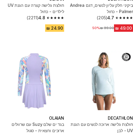
ביקיני חלק עליון לנשים, דגם Andrea
חולצת גלישה קצרה עם הגנת UV
Palmer - כחול
לילדים - כחול
(2211)
4.8
(205)
4.7
4.8 out of 5 stars from 2211 reviews
4.7 out of 5 stars from 205 reviews
50%
מחיר לפני הנחה
OLAIAN
DECATHLON
חולצת גלישה ארוכה לנשים עם הגנת
בגד ים שלם Suzy עם שרוולים
UV - לבן
ארוכים וחצאית - סגול