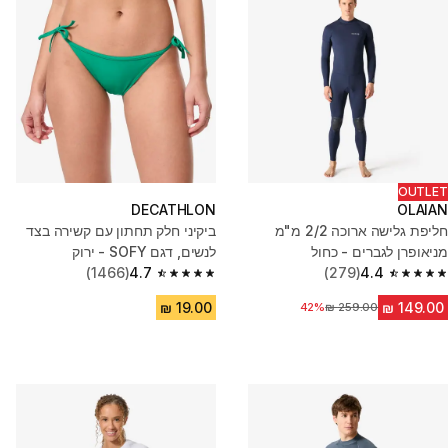
OUTLET
DECATHLON
OLAIAN
חליפת גלישה ארוכה 2/2 מ"מ
ביקיני חלק תחתון עם קשירה בצד
מניאופרן לגברים - כחול
לנשים, דגם SOFY - ירוק
(1466)
4.7
(279)
4.4
4.7 out of 5 stars from 1466 reviews
4.4 out of 5 stars from 279 reviews
מחיר לפני הנחה
42%