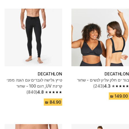
DECATHLON
DECATHLON
בגד ים חלק עליון לנשים - שחור
טייץ גלישה לגברים עם הגנה מפני
4.3
(243)
קרינת UV, דגם 100 - שחור
4.3 out of 5 stars from 243 reviews
(840)
4.8
4.8 out of 5 stars from 840 reviews