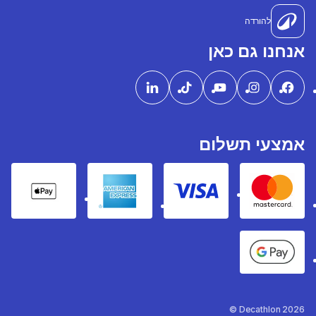
להורדה
אנחנו גם כאן
אמצעי תשלום
pple Pay
American express
Visa
Mastercard
Google Pay
Decathlon 2026 ©