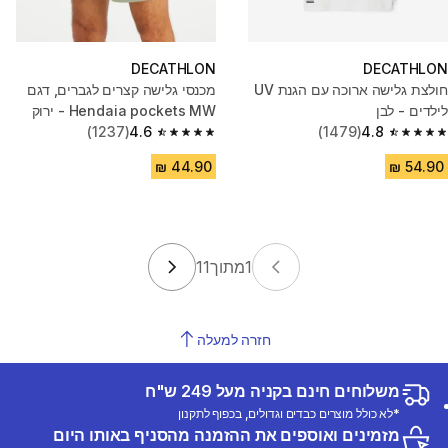
DECATHLON
DECATHLON
חולצת גלישה ארוכה עם הגנת UV
מכנסי גלישה קצרים לגברים, דגם
לילדים - לבן
Hendaia pockets MW - ירוק
(1237)
4.6
(1479)
4.8
4.6 out of 5 stars from 1237 reviews
4.8 out of 5 stars from 1479 reviews
1
מתוך
11
חזרה למעלה
משלוחים חינם בקניה מעל 249 ש"ח
*לא כולל מוצרים כבדים וגדולים, בכפוף לתקנון
מזמינים ואוספים את ההזמנה מהסניף באותו היום