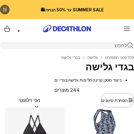
SUMMER SALE עד 50% הנחה 🛍️
Menu
עגלת
פתיחת חיפוש
בית
לכל סוגי הספורט
גלישה
בגדי גלישה
בגדי גלישה
ביגוד מסנן קרינה
חליפות גלישה
בגדי ים
244 מוצרים
הסתרת סינונים
מיין לפי:
(optional)