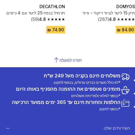
DECATHLON
DOMYOS
תיק 15 ליטר לציוד ריקוד - ורוד
תרמיל בנפח 25 ליטר עם 4 כיסים
(59)
4.8
(267)
4.8
4.8 out of 5 stars from 59 reviews
4.8 out of 5 stars from 267 reviews
חזרה למעלה
משלוחים חינם בקניה מעל 249 ש"ח
*לא כולל מוצרים כבדים וגדולים, בכפוף לתקנון
מזמינים ואוספים את ההזמנה מהסניף באותו היום
*בכפוף למלאי ולמדיניות משלוחים
החלפות והחזרות חינם עד 365 ימים ממועד הרכישה
*בכפוף לתקנון
השירותים שלנו