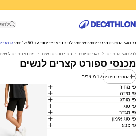
פתיחת ח
כל סוגי הספורט
גברים
נשים
ילדים
אביזרים
עד 50 ש"ח
הנמכרים
בית
לכל סוגי הספורט
בגדי ספורט
בגדי ספורט נשים
מכנסי ספורט לנשים
מכנסי ספורט קצרים לנשים
17 מוצרים
הסתרת סינונים
י מחיר
י מידה
י מותג
י סוג
י מגדר
י סוג אימון
י צבע