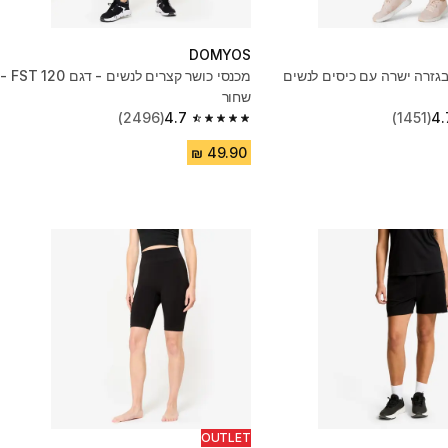
DOMYOS
בגזרה ישרה עם כיסים לנשים
מכנסי כושר קצרים לנשים - דגם FST 120 -
שחור
(2496)
4.7
(1451)
4.
4.7 out of 5 stars from 2496 reviews
OUTLET