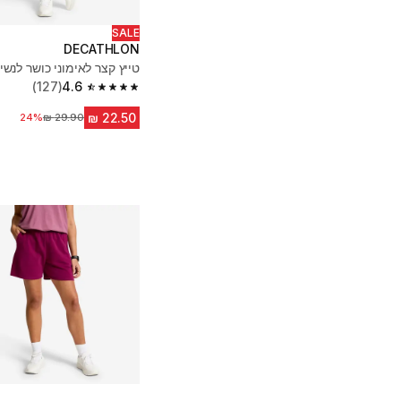
SALE
DECATHLON
טייץ קצר לאימוני כושר לנשי
(127)
4.6
4.6 out of 5 stars from 127 reviews
24%
מחיר לפני הנחה