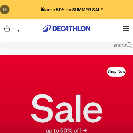
SUMMER SALE עד 50% הנחה 🛍️
Menu
עגלת
פתיחת חיפוש
דקטלון ישראל חנות האונליין - נעליים, ביגו
Shop Now