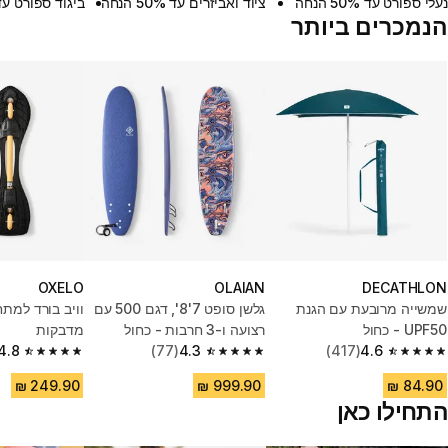
נעלי ספורט עד 50% הנחה
ציוד ואביזרים עד 50% הנחה
ביגוד ספורט עד 50% הנ
הנמכרים ביותר
OXELO
OLAIAN
DECATHLON
שמשייה מרובעת עם הגנת
גלשן סופט 7'8'‎‎, דגם 500 עם
UPF50 - כחול
רצועה ו-3 חרבות - כחול
מדבקות
4.8
(77)
4.3
(417)
4.6
4.8 out of 5 stars from 119 reviews
4.3 out of 5 stars from 77 reviews
4.6 out of 5 stars from 417 reviews
התחילו כאן