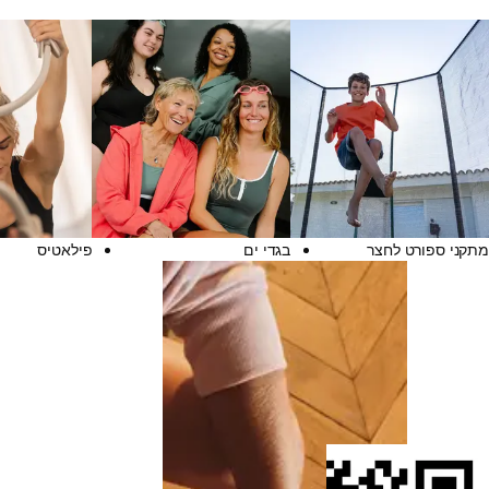
מתקני ספורט לחצר
בגדי ים
פילאטיס