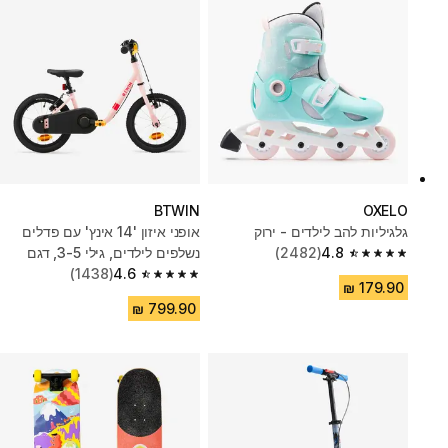
BTWIN
OXELO
גלגיליות להב לילדים - ירוק
אופני איזון '14 אינץ' עם פדלים
4.8
(2482)
נשלפים לילדים, גילי 3-5, דגם
4.8 out of 5 stars from 2482 reviews
4.6
Discover 500 - ורוד
(1438)
4.6 out of 5 stars from 1438 reviews