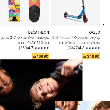
DECATHLON
OXELO
קורקינט מתקפל לילדים בגילי 6-9
סקייטבורד לילדים, גילי 3-7 שנים,
עם מעצור בכידון ומתלים, דגם
דגם PLAY 120 - כתום
Mid5 - כחול
4.8
(3347)
4.7
(260)
4.7 out of 5 stars from 260 reviews
4.8 out of 5 stars from 3347 reviews