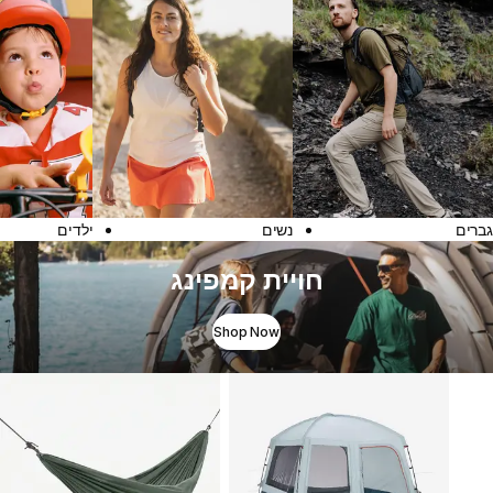
גברים
נשים
ילדים
חויית קמפינג
Shop Now