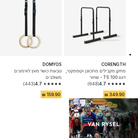
DOMYOS
CORENGTH
מתקן מקבילים מתכוונן וקומפקטי,
טבעות כושר מעץ לאימונים
דגם ‎ TS 100- שחור
משולבים
(443)
4.7
(648)
4.7
4.7 out of 5 stars from 443 reviews
4.7 out of 5 stars from 648 reviews