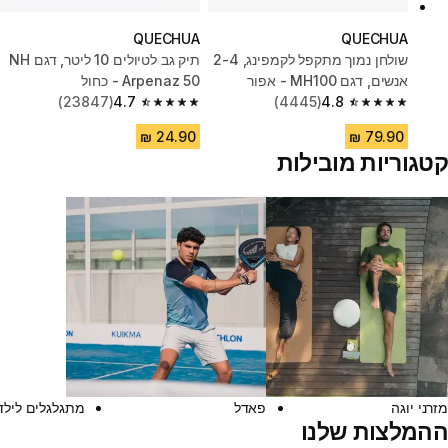
QUECHUA
QUECHUA
שולחן נמוך מתקפל לקמפינג, 2-4
תיק גב לטיולים 10 ליטר, דגם‏ NH
אנשים, דגם MH100 - אפור
Arpenaz 50 - כחול
(23847)
4.7
(4445)
4.8
4.7 out of 5 stars from 23847 reviews
4.8 out of 5 stars from 4445 reviews
קטגוריות מובילות
מזרני יוגה
פאדל
מתגלגלים לילד
ההמלצות שלנו