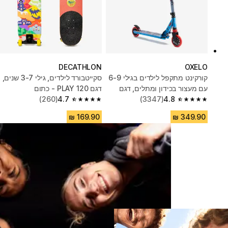
DECATHLON
OXELO
קורקינט מתקפל לילדים בגילי 6-9
סקייטבורד לילדים, גילי 3-7 שנים,
עם מעצור בכידון ומתלים, דגם
דגם PLAY 120 - כתום
Mid5 - כחול
4.8
(3347)
4.7
(260)
4.7 out of 5 stars from 260 reviews
4.8 out of 5 stars from 3347 reviews