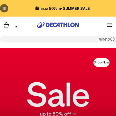
SUMMER SALE עד 50% הנחה 🛍️
Menu
עגלת
פתיחת חיפוש
דקטלון ישראל חנות האונליין - נעליים, ביגו
Shop Now