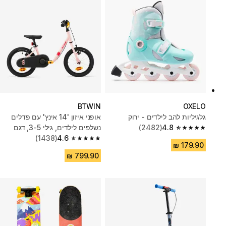
BTWIN
OXELO
גלגיליות להב לילדים - ירוק
אופני איזון '14 אינץ' עם פדלים
4.8
(2482)
נשלפים לילדים, גילי 3-5, דגם
4.8 out of 5 stars from 2482 reviews
4.6
Discover 500 - ורוד
(1438)
4.6 out of 5 stars from 1438 reviews