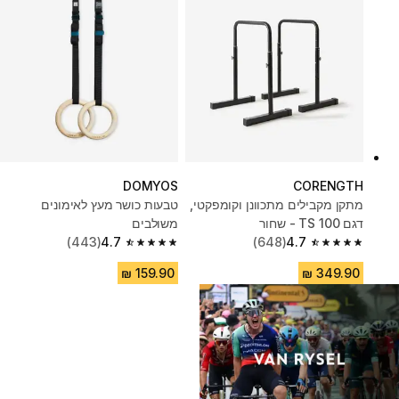
DOMYOS
CORENGTH
מתקן מקבילים מתכוונן וקומפקטי,
טבעות כושר מעץ לאימונים
דגם ‎ TS 100- שחור
משולבים
(443)
4.7
(648)
4.7
4.7 out of 5 stars from 443 reviews
4.7 out of 5 stars from 648 reviews