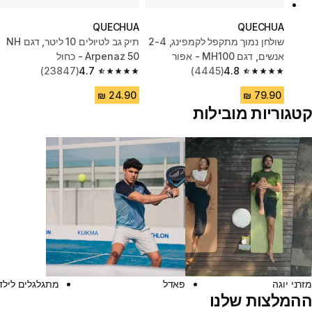
QUECHUA
QUECHUA
שולחן נמוך מתקפל לקמפינג, 2-4
תיק גב לטיולים 10 ליטר, דגם‏ NH
אנשים, דגם MH100 - אפור
Arpenaz 50 - כחול
(23847)
4.7
(4445)
4.8
4.7 out of 5 stars from 23847 reviews
4.8 out of 5 stars from 4445 reviews
קטגוריות מובילות
מזרני יוגה
פאדל
מתגלגלים לילד
ההמלצות שלנו