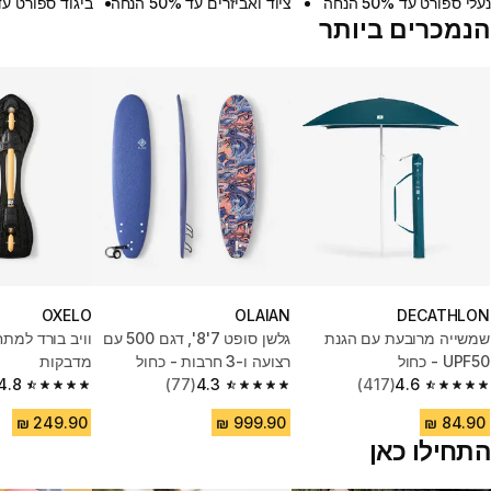
נעלי ספורט עד 50% הנחה
ציוד ואביזרים עד 50% הנחה
ביגוד ספורט עד 50% הנ
הנמכרים ביותר
OXELO
OLAIAN
DECATHLON
שמשייה מרובעת עם הגנת
גלשן סופט 7'8'‎‎, דגם 500 עם
UPF50 - כחול
רצועה ו-3 חרבות - כחול
מדבקות
4.8
(77)
4.3
(417)
4.6
4.8 out of 5 stars from 119 reviews
4.3 out of 5 stars from 77 reviews
4.6 out of 5 stars from 417 reviews
התחילו כאן