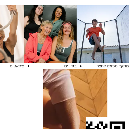
מתקני ספורט לחצר
בגדי ים
פילאטיס