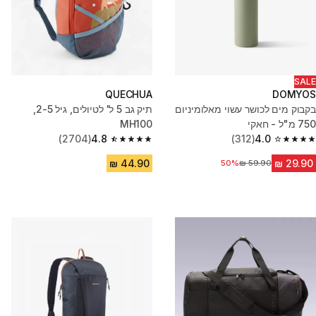
SALE
QUECHUA
DOMYOS
בקבוק מים לכושר עשוי מאלומיניום‏
תיק גב 5 ל' לטיולים, גיל 2-5,
750 מ"ל - חאקי
MH100
(2704)
4.8
(312)
4.0
4.8 out of 5 stars from 2704 reviews
4.0 out of 5 stars from 312 reviews
50%
מחיר לפני הנחה