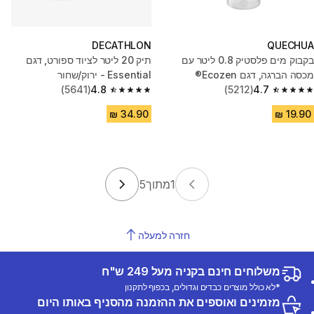
DECATHLON
QUECHUA
בקבוק מים פלסטיק 0.8 ליטר עם
תיק 20 ליטר לציוד ספורט, דגם
מכסה הברגה, דגם Ecozen®
Essential - ירוק/שחור
(5641)
4.8
(5212)
4.7
4.8 out of 5 stars from 5641 reviews
4.7 out of 5 stars from 5212 reviews
1
מתוך
5
חזרה למעלה
משלוחים חינם בקניה מעל 249 ש"ח
*לא כולל מוצרים כבדים וגדולים, בכפוף לתקנון
מזמינים ואוספים את ההזמנה מהסניף באותו היום