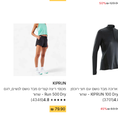
יר לפני הנחה
50%
KIPRUN
ארוכה מבד נושם עם חצי רוכסן
מכנסי ריצה קצרים מבד נושם לנשים, דגם
Run 500 Dry - שחור
(4346)
4.8
(3701)
4.
4.8 out of 5 stars from 4346 reviews
45%
יר לפני הנחה