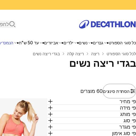
פתיחת ח
כל סוגי הספורט
גברים
נשים
ילדים
אביזרים
עד 50 ש"ח
הנמכרים
בית
לכל סוגי הספורט
ריצה
ריצה קלה
בגדי ריצה נשים
בגדי ריצה נשים
60 מוצרים
הסתרת סינונים
י מחיר
י מידה
י מותג
י סוג
י מגדר
י סוג אימון