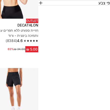
י צבע
OUTLET
DECATHLON
חזיית ספורט ללא תפרים עם
ותמיכה בינונית - ורוד
(8384)
4.6
4.6 out of 5 stars from 8384 reviews
85%
מחיר לפני הנחה