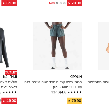
50%
מחיר לפני הנחה
מח
OUTLET
KALENJI
KIPRUN
ועות מתחלפות
מכנסי ריצה קצרים מבד נושם לנשים, דגם
חולצת ריצה 
Run 500 Dry - ירוק
לנשים, דגם KIPRUN 100 Dry - שחור
8
(4346)
4.8
4.8 out of 5 stars from 3701 reviews
4.8 out of 5 stars from 4346 reviews
מח