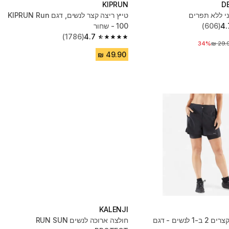
KIPRUN
D
ני ללא תפרים
טייץ ריצה קצר לנשים, דגם KIPRUN Run
4.
(606)
100 - שחור
(1786)
4.7
4.7 out of 5 stars from 1786 reviews
34%
ר לפני הנחה
KALENJI
מכנסי ריצה קצרים 2 ב-1 לנשים - דגם
חולצה ארוכה לנשים RUN SUN