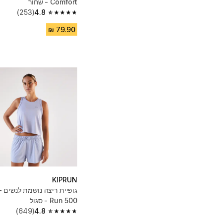
Comfort - שחור
(253)
4.8
4.8 out of 5 stars from 253 reviews
KIPRUN
Run 500 - סגול
(649)
4.8
4.8 out of 5 stars from 649 reviews