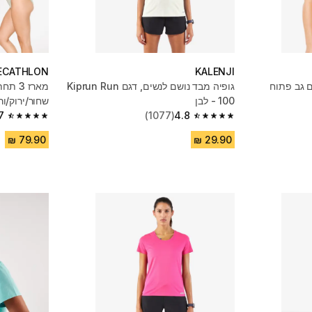
ECATHLON
KALENJI
 גב פתוח
גופיה מבד נושם לנשים, דגם Kiprun Run
מארז 
100 - לבן
שחור/ירוק/ור
7
(1077)
4.8
4.7 out of 5 stars from 2512 reviews
4.8 out of 5 stars from 1077 reviews