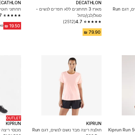
ECATHLON
DECATHLON
חולצת ריצה מבד נושם לנשים, דגם Run
מארז 3 תחתונים ללא תפרים לנשים -
תחתוני חוטי
סגול/לבן/כחול
7
4.7 out of 5 stars from 606 reviews
(2512)
4.7
4.7 out of 5 stars from 2512 reviews
מחי
OUTLET
KIPRUN
KIPRUN
 ריצה לנשים, דגם Kiprun Run 500
חולצת ריצה מבד נושם לנשים, דגם Run