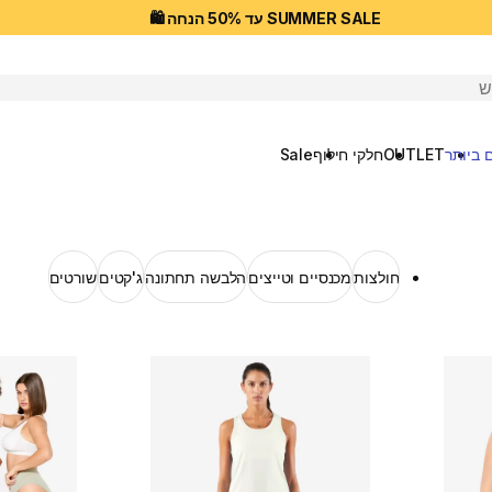
SUMMER SALE עד 50% הנחה 🛍️
יפוש
 ביותר
OUTLET
חלקי חילוף
Sale
חולצות
מכנסיים וטייצים
הלבשה תחתונה
ג'קטים
שורטים