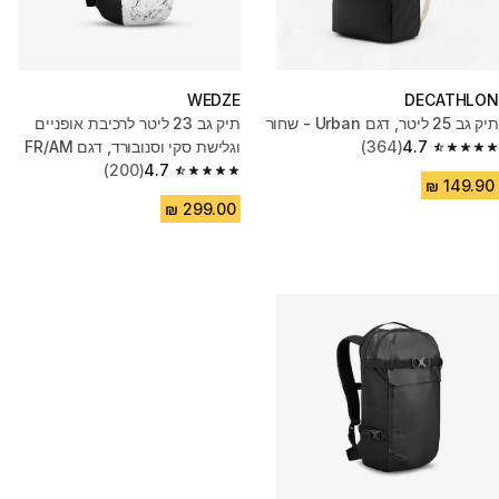
WEDZE
DECATHLON
תיק גב ‏25 ליטר, דגם Urban - שחור
תיק גב 23 ליטר לרכיבת אופניים
4.7
(364)
וגלישת סקי וסנובורד, דגם FR/AM
4.7 out of 5 stars from 364 reviews
100 - לבן/שחור
4.7
(200)
4.7 out of 5 stars from 200 reviews