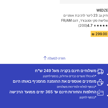
WEDZE
תיק גב 23 ליטר לרכיבת אופניים
וגלישת סקי וסנובורד, דגם FR/AM
100 - שחור
4.7
(200)
4.7 out of 5 stars from 200 reviews
חזרה למעלה
משלוחים חינם בקניה מעל 249 ש"ח
*לא כולל מוצרים כבדים וגדולים, בכפוף לתקנון
מזמינים ואוספים את ההזמנה מהסניף באותו היום
*בכפוף למלאי ולמדיניות משלוחים
החלפות והחזרות חינם עד 365 ימים ממועד הרכישה
*בכפוף לתקנון