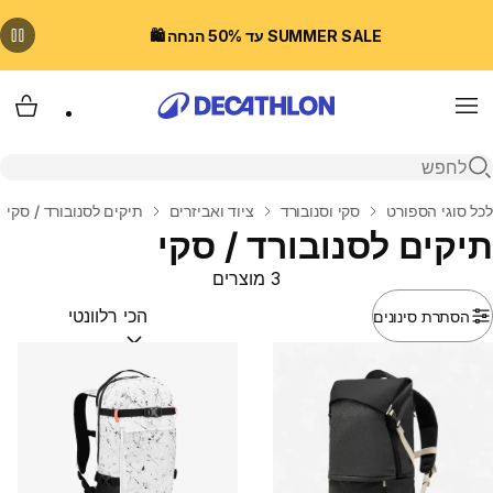
SUMMER SALE עד 50% הנחה 🛍️
Menu
עגלת
פתיחת חיפוש
בית
לכל סוגי הספורט
סקי וסנובורד
ציוד ואביזרים
תיקים לסנובורד / סקי
תיקים לסנובורד / סקי
3 מוצרים
הסתרת סינונים
מיין לפי:
(optional)