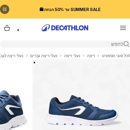
SUMMER SALE עד 50% הנחה 🛍️
Menu
עגלת
פתיחת חיפוש
בית
לכל סוגי הספורט
ריצה
נעלי ריצה
נעלי ריצה גברים
נעלי ריצה לגבר