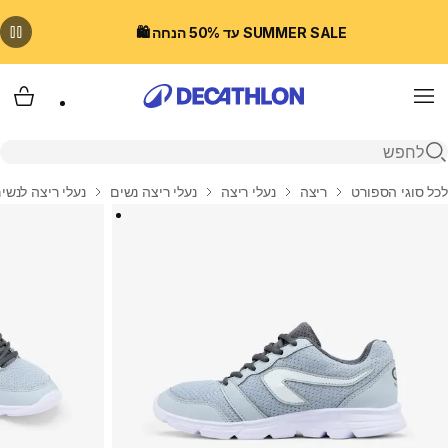
SUMMER SALE עד 50% הנחה 🛍️
Menu
עגלת
פתיחת חיפוש
בית
לכל סוגי הספורט
ריצה
נעלי ריצה
נעלי ריצה נשים
נעלי ריצה לנשים, דגם  RUN 100