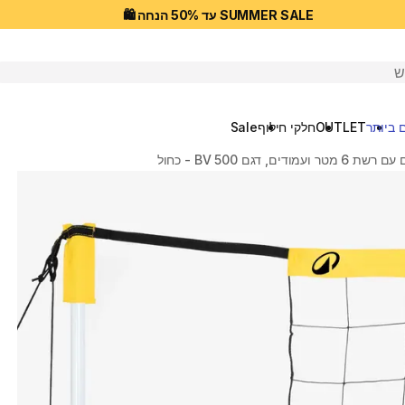
SUMMER SALE עד 50% הנחה 🛍️
יפוש
 ביותר
OUTLET
חלקי חילוף
Sale
ם, דגם BV 500 - כחול