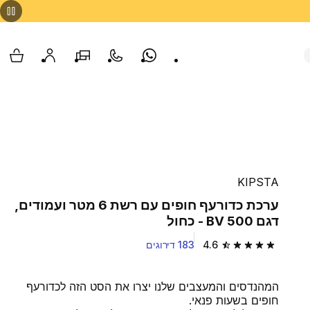
Whatsapp
צור קשר
הסניפים שלנו
החשבון שלי
עגלת
KIPSTA
ערכת כדורעף חופים עם רשת 6 מטר ועמודים,
דגם BV 500 - כחול
4.6
183 דירוגים
4.6 out of 5 stars from 183 reviews
המהנדסים והמעצבים שלנו יצרו את הסט הזה לכדורעף
חופים בשעות פנאי.