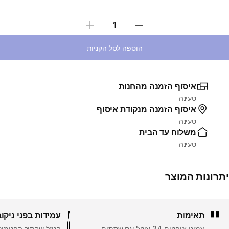
בחירת כמות
הוספה לסל הקניות
איסוף הזמנה מהחנות
טעינה
איסוף הזמנה מנקודת איסוף
טעינה
משלוח עד הבית
טעינה
יתרונות המוצר
תאימות
עמידות בפני ניקו
צמיגי אופניים 24 אינץ' עם שסתום
הנוזל שבתוך הפנימי