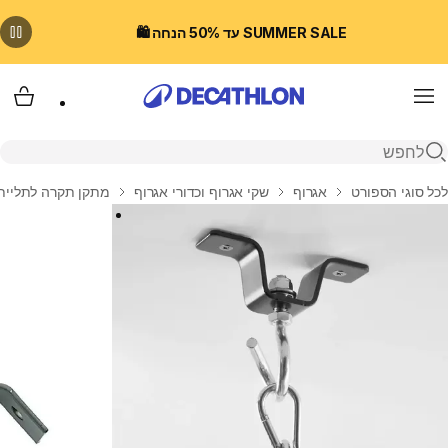
SUMMER SALE עד 50% הנחה 🛍️
Menu
עגלת
פתיחת חיפוש
בית
לכל סוגי הספורט
אגרוף
שקי אגרוף וכדורי אגרוף
מתקן תקרה לתליית 