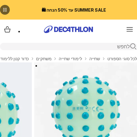
SUMMER SALE עד 50% הנחה 🛍️
Menu
עגלת
פתיחת חיפוש
בית
לכל סוגי הספורט
שחייה
לימודי שחייה
משחקים
כדור קטן ללימוד 