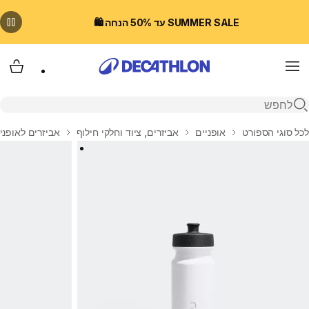
SUMMER SALE עד 50% הנחה 🛍️
Menu
עגלת
פתיחת חיפוש
בית
לכל סוגי הספורט
אופניים
אביזרים, ציוד וחלקי חילוף
אביזרים לאופני