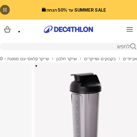
SUMMER SALE עד 50% הנחה 🛍️
Menu
עגלת
פתיחת חיפוש
בית
אביזרים
בקבוקים ושייקרים
שייקר חלבון
שייקר קלאסי עם מסננת - 700 מ"ל