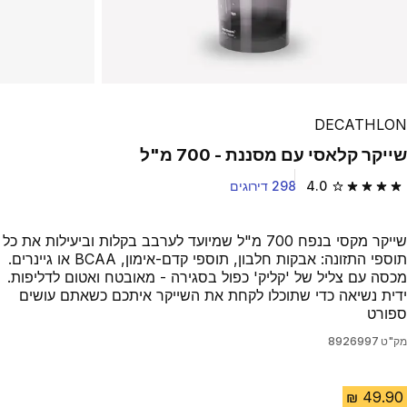
Play Video
DECATHLON
שייקר קלאסי עם מסננת - 700 מ"ל
4.0
298 דירוגים
4.0 out of 5 stars from 298 reviews
שייקר מקסי בנפח 700 מ"ל שמיועד לערבב בקלות וביעילות את כל
תוספי התזונה: אבקות חלבון, תוספי קדם-אימון, BCAA או גיינרים.
מכסה עם צליל של 'קליק' כפול בסגירה - מאובטח ואטום לדליפות.
ידית נשיאה כדי שתוכלו לקחת את השייקר איתכם כשאתם עושים
ספורט
מק"ט
8926997