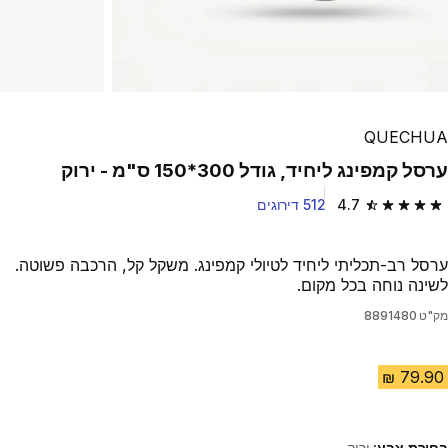
QUECHUA
ערסל קמפינג ליחיד, ‏גודל 300*‏150 ס"מ - ירוק
4.7
512 דירוגים
4.7 out of 5 stars from 512 reviews
ערסל רב-תכליתי ליחיד לטיולי קמפינג. משקל קל, הרכבה פשוטה.
לשינה נוחה בכל מקום.
מק"ט
8891480
בחירת צבע:
ירוק