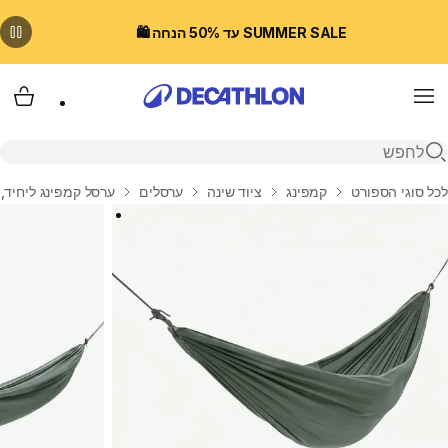
SUMMER SALE עד 50% הנחה 🛍️
Menu
עגלת
פתיחת חיפוש
בית
לכל סוגי הספורט
קמפינג
ציוד שינה
ערסלים
ערסל קמפינג ליחיד, ‏גודל 300*‏150 ס