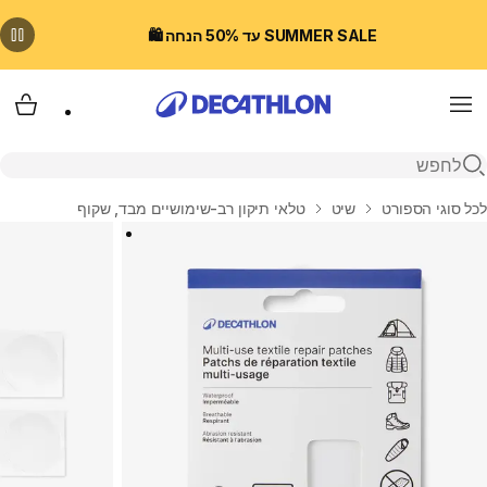
SUMMER SALE עד 50% הנחה 🛍️
Menu
עגלת
פתיחת חיפוש
בית
לכל סוגי הספורט
שיט
טלאי תיקון רב-שימושיים מבד, שקוף