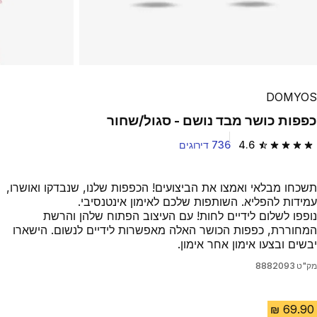
DOMYOS
כפפות כושר מבד נושם - סגול/שחור
4.6
736 דירוגים
4.6 out of 5 stars from 736 reviews
תשכחו מבלאי ואמצו את הביצועים! הכפפות שלנו, שנבדקו ואושרו,
עמידות להפליא. השותפות שלכם לאימון אינטנסיבי.
נופפו לשלום לידיים לחות! עם העיצוב הפתוח שלהן והרשת
המחוררת, כפפות הכושר האלה מאפשרות לידיים לנשום. הישארו
יבשים ובצעו אימון אחר אימון.
מק"ט
8882093