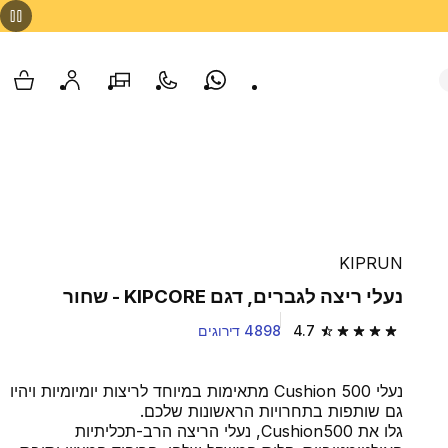
Whatsapp
צור קשר
הסניפים שלנו
החשבון שלי
עגלת
KIPRUN
נעלי ריצה לגברים, דגם KIPCORE - שחור
4.7
4898 דירוגים
4.7 out of 5 stars from 4898 reviews
נעלי Cushion 500 מתאימות במיוחד לריצות יומיומיות ויהיו
גם שותפות בתחרויות הראשונות שלכם.
גלו את Cushion500, נעלי הריצה הרב-תכליתיות