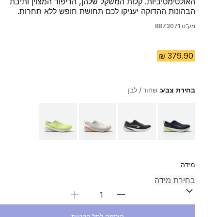
האולטימטיביות. קלות המשקל שלהן, הריפוד המצוין ותיבת
הבהונות ההדוקה יעניקו לכם תחושת חופש ללא תחרות.
מק"ט
8873071
בחירת צבע:
שחור / לבן
Choose a variant
מידה
בחירת כמות
הוספה לסל הקניות