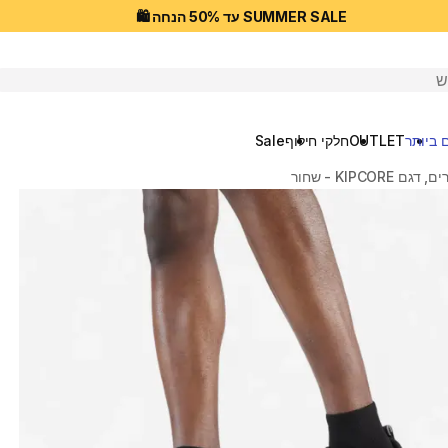
SUMMER SALE עד 50% הנחה 🛍️
יפוש
 ביותר
OUTLET
חלקי חילוף
Sale
KIPCORE - שחור