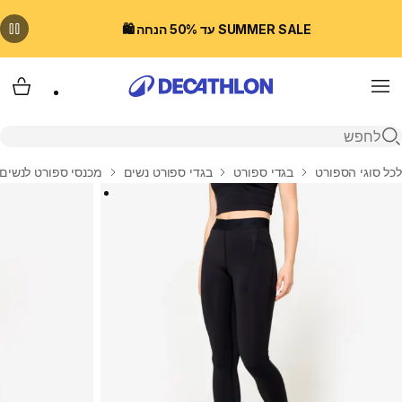
SUMMER SALE עד 50% הנחה 🛍️
Menu
עגלת
פתיחת חיפוש
בית
לכל סוגי הספורט
בגדי ספורט
בגדי ספורט נשים
מכנסי ספורט לנשים