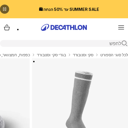
SUMMER SALE עד 50% הנחה 🛍️
Menu
עגלת
פתיחת חיפוש
בית
לכל סוגי הספורט
סקי וסנובורד
בגדי סקי וסנובורד
כפפות, חמצוואר, כ