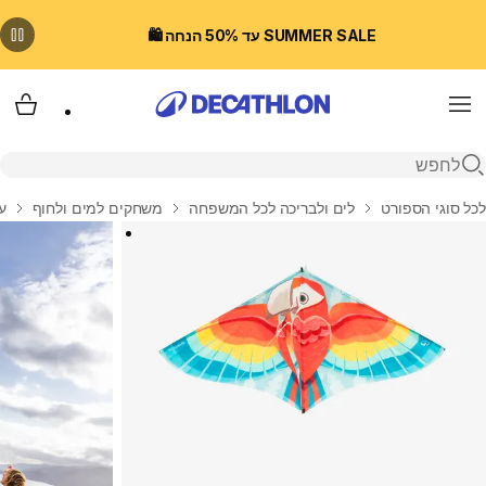
SUMMER SALE עד 50% הנחה 🛍️
Menu
עגלת
פתיחת חיפוש
בית
לכל סוגי הספורט
לים ולבריכה לכל המשפחה
משחקים למים ולחוף
עפ