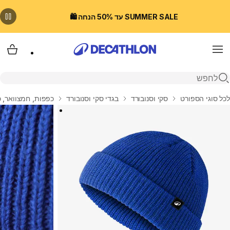
SUMMER SALE עד 50% הנחה 🛍️
Menu
עגלת
פתיחת חיפוש
בית
לכל סוגי הספורט
סקי וסנובורד
בגדי סקי וסנובורד
כפפות, חמצוואר, כ