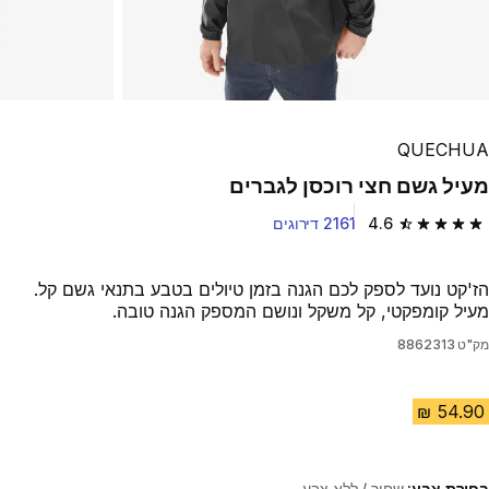
QUECHUA
מעיל גשם חצי רוכסן לגברים
4.6
2161 דירוגים
4.6 out of 5 stars from 2161 reviews
הז'קט נועד לספק לכם הגנה בזמן טיולים בטבע בתנאי גשם קל.
מעיל קומפקטי, קל משקל ונושם המספק הגנה טובה.
מק"ט
8862313
בחירת צבע:
שחור / ללא צבע