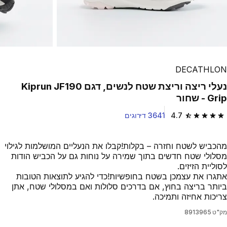
DECATHLON
נעלי ריצה וריצת שטח לנשים, דגם Kiprun JF190
Grip - שחור
4.7
3641 דירוגים
4.7 out of 5 stars from 3641 reviews
מהכביש לשטח וחזרה – בקלות!קבלו את הנעליים המושלמות לגילוי
מסלולי שטח חדשים בתוך שמירה על נוחות גם על הכביש הודות
לסוליית הזיזים.
אתגרו את עצמכן בשטח בחופשיות!כדי להגיע לתוצאות הטובות
ביותר בריצה בחוץ, אם בדרכים סלולות ואם במסלולי שטח, אתן
צריכות אחיזה ותמיכה.
מק"ט
8913965