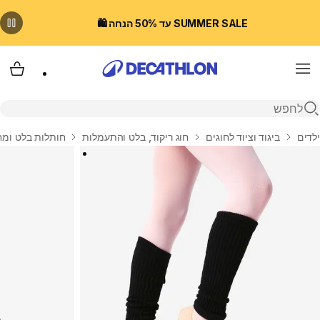
SUMMER SALE עד 50% הנחה 🛍️
Menu
עגלת
פתיחת חיפוש
בית
ילדים
ביגוד וציוד לחוגים
חוג ריקוד, בלט והתעמלות
חותלות בלט ומחו