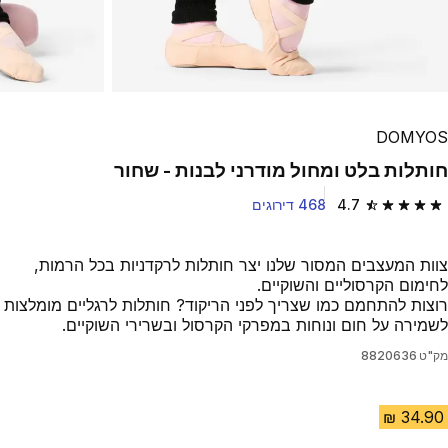
Play Video
DOMYOS
חותלות בלט ומחול מודרני לבנות - שחור
4.7
468 דירוגים
4.7 out of 5 stars from 468 reviews
צוות המעצבים המסור שלנו יצר חותלות לרקדניות בכל הרמות,
לחימום הקרסוליים והשוקיים.
רוצות להתחמם כמו שצריך לפני הריקוד? חותלות לרגליים מומלצות
לשמירה על חום ונוחות במפרקי הקרסול ובשרירי השוקיים.
מק"ט
8820636