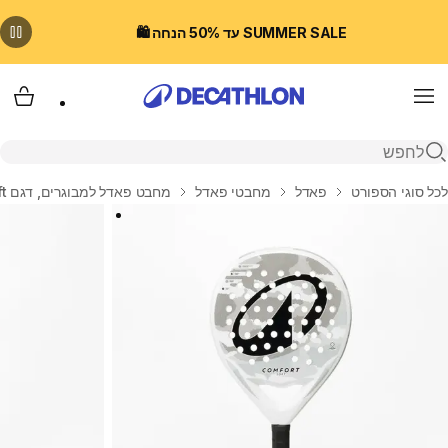
SUMMER SALE עד 50% הנחה 🛍️
Menu
עגלת
פתיחת חיפוש
בית
לכל סוגי הספורט
פאדל
מחבטי פאדל
מחבט פאדל למבוגרים, דגם PR Comfort Soft - לבן